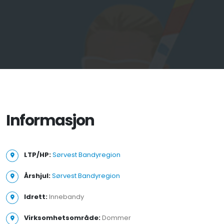
Informasjon
LTP/HP:
Sørvest Bandyregion
Årshjul:
Sørvest Bandyregion
Idrett:
Innebandy
Virksomhetsområde:
Dommer