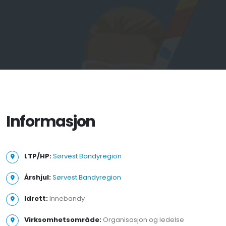
Informasjon
LTP/HP:
Sørvest Bandyregion
Årshjul:
Sørvest Bandyregion
Idrett:
Innebandy
Virksomhetsområde:
Organisasjon og ledelse