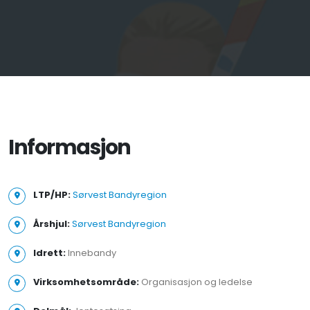
Informasjon
LTP/HP:
Sørvest Bandyregion
Årshjul:
Sørvest Bandyregion
Idrett:
Innebandy
Virksomhetsområde:
Organisasjon og ledelse