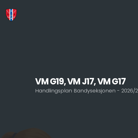
VM G19, VM J17, VM G17
Handlingsplan Bandyseksjonen - 2026/