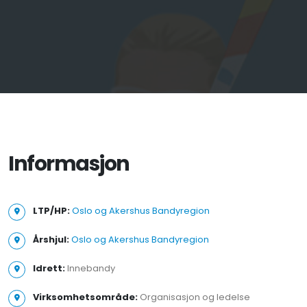
Informasjon
LTP/HP:
Oslo og Akershus Bandyregion
Årshjul:
Oslo og Akershus Bandyregion
Idrett:
Innebandy
Virksomhetsområde:
Organisasjon og ledelse