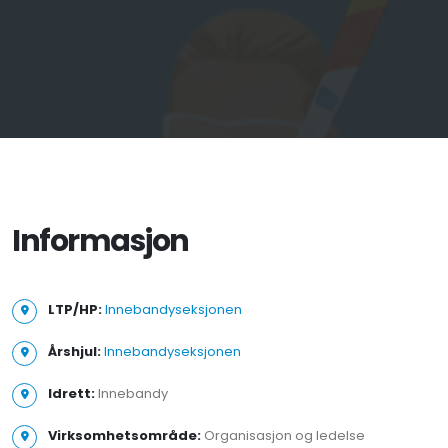
Informasjon
LTP/HP:
Innebandyseksjonen
Årshjul:
Innebandyseksjonen
Idrett:
Innebandy
Virksomhetsområde:
Organisasjon og ledelse