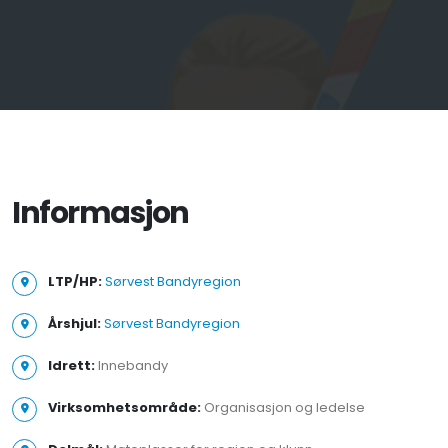
Informasjon
LTP/HP:
Sørvest Bandyregion
Årshjul:
Sørvest Bandyregion
Idrett:
Innebandy
Virksomhetsområde:
Organisasjon og ledelse