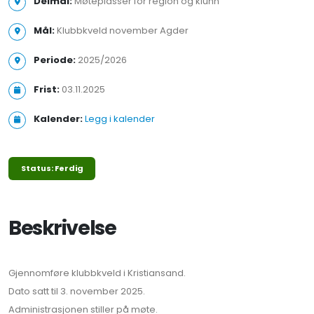
Delmål:
Møteplasser for region og klunn
Mål:
Klubbkveld november Agder
Periode:
2025/2026
Frist:
03.11.2025
Kalender:
Legg i kalender
Status: Ferdig
Beskrivelse
Gjennomføre klubbkveld i Kristiansand.
Dato satt til 3. november 2025.
Administrasjonen stiller på møte.