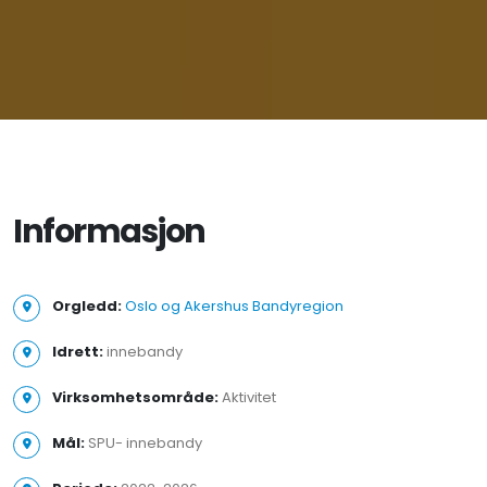
Informasjon
Orgledd:
Oslo og Akershus Bandyregion
Idrett:
innebandy
Virksomhetsområde:
Aktivitet
Mål:
SPU- innebandy