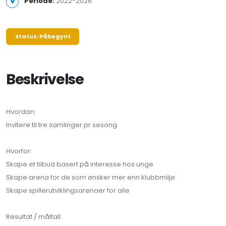
Periode:
2022-2026
Status: Påbegynt
Beskrivelse
Hvordan:
Invitere til tre samlinger pr sesong
Hvorfor:
Skape et tilbud basert på interesse hos unge
Skape arena for de som ønsker mer enn klubbmiljø
Skape spillerutviklingsarenaer for alle
Resultat / måltall: