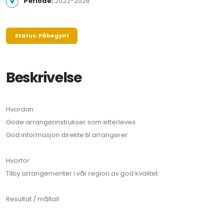
Periode:
2022-2026
Status: Påbegynt
Beskrivelse
Hvordan
Gode arrangørinstrukser som etterleves
God informasjon direkte til arrangører
Hvorfor
Tilby arrangementer i vår region av god kvalitet
Resultat / måltall