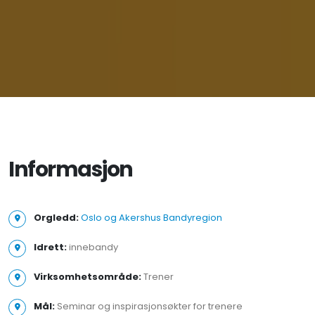
Informasjon
Orgledd:
Oslo og Akershus Bandyregion
Idrett:
innebandy
Virksomhetsområde:
Trener
Mål:
Seminar og inspirasjonsøkter for trenere