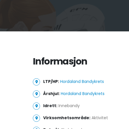
Informasjon
LTP/HP:
Hordaland Bandykrets
Årshjul:
Hordaland Bandykrets
Idrett:
Innebandy
Virksomhetsområde:
Aktivitet