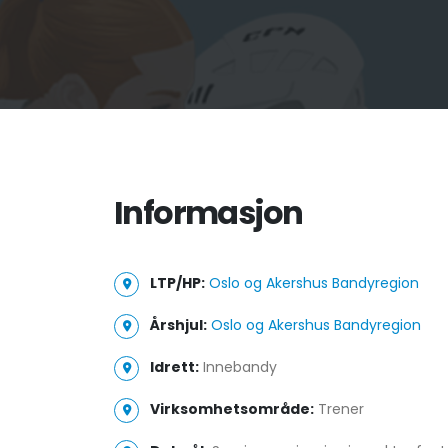
Informasjon
LTP/HP:
Oslo og Akershus Bandyregion
Årshjul:
Oslo og Akershus Bandyregion
Idrett:
Innebandy
Virksomhetsområde:
Trener