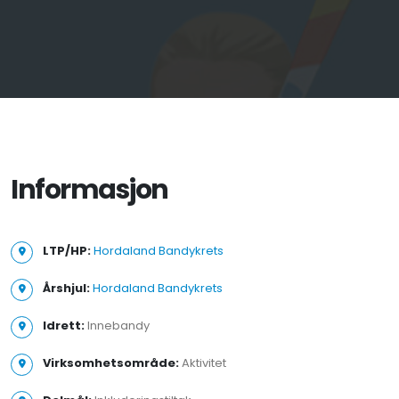
Informasjon
LTP/HP:
Hordaland Bandykrets
Årshjul:
Hordaland Bandykrets
Idrett:
Innebandy
Virksomhetsområde:
Aktivitet