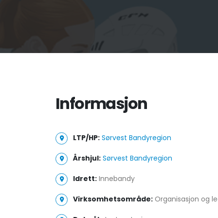
Informasjon
LTP/HP:
Sørvest Bandyregion
Årshjul:
Sørvest Bandyregion
Idrett:
Innebandy
Virksomhetsområde:
Organisasjon og le