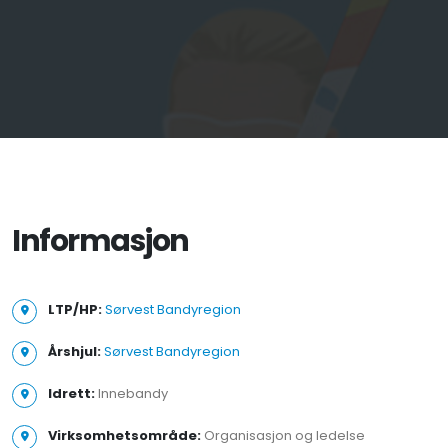
Informasjon
LTP/HP:
Sørvest Bandyregion
Årshjul:
Sørvest Bandyregion
Idrett:
Innebandy
Virksomhetsområde:
Organisasjon og ledelse