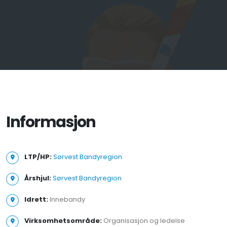
Informasjon
LTP/HP:
Sørvest Bandyregion
Årshjul:
Sørvest Bandyregion
Idrett:
Innebandy
Virksomhetsområde:
Organisasjon og ledelse