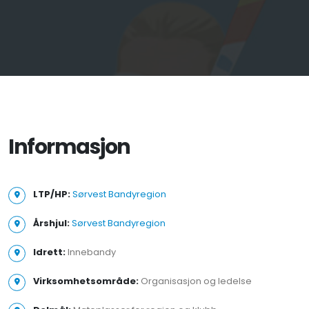
Informasjon
LTP/HP:
Sørvest Bandyregion
Årshjul:
Sørvest Bandyregion
Idrett:
Innebandy
Virksomhetsområde:
Organisasjon og ledelse