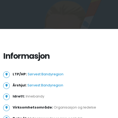
Informasjon
LTP/HP:
Sørvest Bandyregion
Årshjul:
Sørvest Bandyregion
Idrett:
Innebandy
Virksomhetsområde:
Organisasjon og ledelse